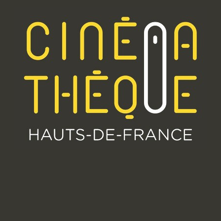
.
.
.
.
.
.