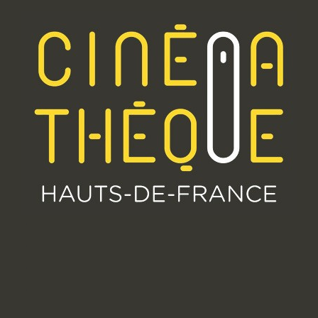
.
.
.
.
.